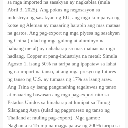
sa mga imported na sasakyan ay nagkabisa (mula
Abril 3, 2025). Ang pokus ng negosasyon sa
industriya ng sasakyan ng EU, ang mga kumpanya ng
kotse ng Aleman ay maaaring harapin ang mas mataas
na gastos. Ang pag-export ng mga piyesa ng sasakyan
ng China (tulad ng mga gulong at aluminyo na
haluang metal) ay nahaharap sa mas mataas na mga
hadlang. Copper at pang-industriya na metal: Simula
Agosto 1, isang 50% na taripa ang ipapataw sa lahat
ng na-import na tanso, at ang mga presyo ng futures
ng tanso ng U.S. ay tumaas ng 17% sa isang araw.
Ang Tsina ay isang pangunahing tagaluwas ng tanso
at maaaring bawasan ang mga pag-export nito sa
Estados Unidos sa hinaharap at lumipat sa Timog
Silangang Asya (tulad ng pagproseso ng tanso ng
Thailand at muling pag-export). Mga gamot:
Nagbanta si Trump na magpapataw ng 200% taripa sa