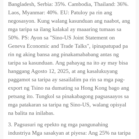
Bangladesh, Serbia: 35%. Cambodia, Thailand: 36%.
Laos, Myanmar: 40%. EU: Patuloy pa rin ang
negosasyon. Kung walang kasunduan ang naabot, ang
mga taripa sa ilang kalakal ay maaaring tumaas sa
50%. PS: Ayon sa "Sino-US Joint Statement on
Geneva Economic and Trade Talks", ipinapatupad pa
rin ng aking bansa ang pinakamababang antas ng
taripa sa kasunduan. Ang pahayag na ito ay may bisa
hanggang Agosto 12, 2025, at ang kasalukuyang
paggamot sa taripa ay sasailalim pa rin sa mga pag-
export ng Tsino na dumating sa Hong Kong bago ang
petsang ito. Tungkol sa pinakabagong pagsasaayos sa
mga patakaran sa taripa ng Sino-US, walang opisyal
na balita na inilabas.
3. Pagsusuri ng epekto ng mga pangunahing
industriya Mga sasakyan at piyesa: Ang 25% na taripa