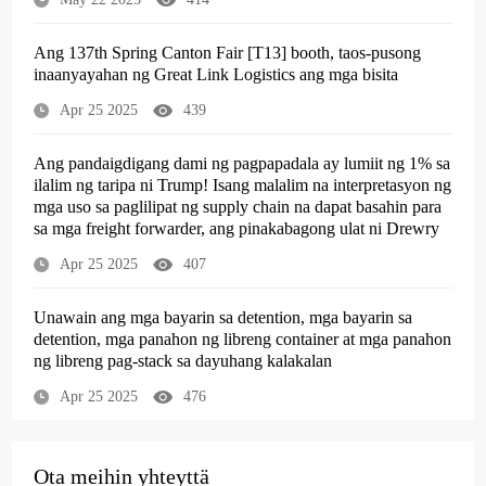
Ang 137th Spring Canton Fair [T13] booth, taos-pusong
inaanyayahan ng Great Link Logistics ang mga bisita
Apr 25 2025
439
Ang pandaigdigang dami ng pagpapadala ay lumiit ng 1% sa
ilalim ng taripa ni Trump! Isang malalim na interpretasyon ng
mga uso sa paglilipat ng supply chain na dapat basahin para
sa mga freight forwarder, ang pinakabagong ulat ni Drewry
Apr 25 2025
407
Unawain ang mga bayarin sa detention, mga bayarin sa
detention, mga panahon ng libreng container at mga panahon
ng libreng pag-stack sa dayuhang kalakalan
Apr 25 2025
476
Ota meihin yhteyttä