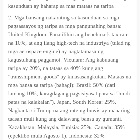
kasunduan ay haharap sa mas mataas na taripa
2. Mga bansang nakarating sa kasunduan sa mga
pagsasaayos ng taripa sa mga pangunahing bansa:
United Kingdom: Panatilihin ang benchmark tax rate
na 10%, at ang ilang high-tech na industriya (tulad ng
mga aerospace engine) ay nagtatamasa ng
kagustuhang paggamot. Vietnam: Ang kabuuang
taripa ay 20%, na tataas sa 40% kung ang
"transshipment goods" ay kinasasangkutan. Mataas na
mga bansa sa taripa (bahagi): Brazil: 50% (dati
lamang 10%, karagdagang pagsisiyasat para sa "hindi
patas na kalakalan"). Japan, South Korea: 25%.
Nagbanta si Trump na ang rate ng buwis ay maaaring
taasan muli kung ang dalawang bansa ay gumanti.
Kazakhstan, Malaysia, Tunisia: 25%. Canada: 35%
(epektibo mula Agosto 1). Indonesia: 32%.