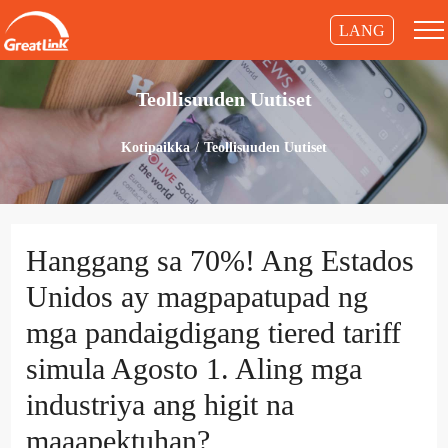
LANG
Teollisuuden Uutiset
Kotipaikka
Teollisuuden Uutiset
Hanggang sa 70%! Ang Estados
Unidos ay magpapatupad ng
mga pandaigdigang tiered tariff
simula Agosto 1. Aling mga
industriya ang higit na
maaapektuhan?