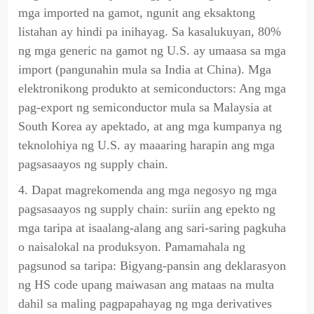
mga imported na gamot, ngunit ang eksaktong
listahan ay hindi pa inihayag. Sa kasalukuyan, 80%
ng mga generic na gamot ng U.S. ay umaasa sa mga
import (pangunahin mula sa India at China). Mga
elektronikong produkto at semiconductors: Ang mga
pag-export ng semiconductor mula sa Malaysia at
South Korea ay apektado, at ang mga kumpanya ng
teknolohiya ng U.S. ay maaaring harapin ang mga
pagsasaayos ng supply chain.
4. Dapat magrekomenda ang mga negosyo ng mga
pagsasaayos ng supply chain: suriin ang epekto ng
mga taripa at isaalang-alang ang sari-saring pagkuha
o naisalokal na produksyon. Pamamahala ng
pagsunod sa taripa: Bigyang-pansin ang deklarasyon
ng HS code upang maiwasan ang mataas na multa
dahil sa maling pagpapahayag ng mga derivatives