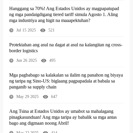
Hanggang sa 70%! Ang Estados Unidos ay magpapatupad
ng mga pandaigdigang tiered tariff simula Agosto 1. Aling
mga industriya ang higit na maaapektuhan?
Jul 15 2025
521
Protektahan ang asul na dagat at asul na kalangitan ng cross-
border logistics
Jun 26 2025
495
Mga pagbabago sa kalakalan sa ilalim ng panahon ng biyaya
ng taripa ng Sino-US: biglaang pagpapadala at babala sa
panganib sa supply chain
May 29 2025
647
Ang Tsina at Estados Unidos ay umabot sa mahalagang
pinagkasunduan! Ang mga taripa ay babalik sa mga antas
bago ang digmaan noong Abril!
May 22 2025
414