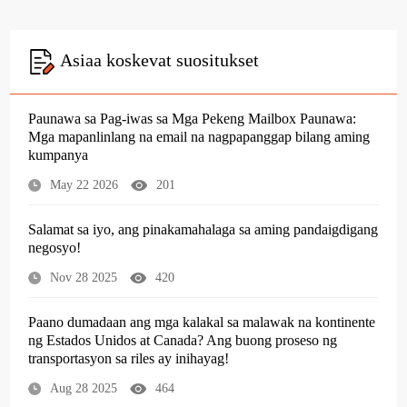
wak na kontinente ng Estados Unidos at Ca
Asiaa koskevat suositukset
nada? Ang buong proseso ng transportasyo
n sa riles ay inihayag!
Paunawa sa Pag-iwas sa Mga Pekeng Mailbox Paunawa:
Mga mapanlinlang na email na nagpapanggap bilang aming
kumpanya
May 22 2026
201
Salamat sa iyo, ang pinakamahalaga sa aming pandaigdigang
negosyo!
Nov 28 2025
420
Paano dumadaan ang mga kalakal sa malawak na kontinente
ng Estados Unidos at Canada? Ang buong proseso ng
transportasyon sa riles ay inihayag!
Aug 28 2025
464