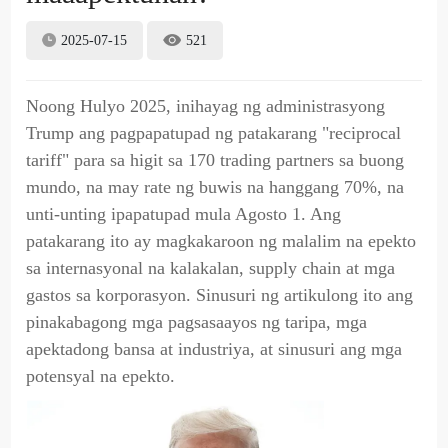
2025-07-15
521
Noong Hulyo 2025, inihayag ng administrasyong
Trump ang pagpapatupad ng patakarang "reciprocal
tariff" para sa higit sa 170 trading partners sa buong
mundo, na may rate ng buwis na hanggang 70%, na
unti-unting ipapatupad mula Agosto 1. Ang
patakarang ito ay magkakaroon ng malalim na epekto
sa internasyonal na kalakalan, supply chain at mga
gastos sa korporasyon. Sinusuri ng artikulong ito ang
pinakabagong mga pagsasaayos ng taripa, mga
apektadong bansa at industriya, at sinusuri ang mga
potensyal na epekto.