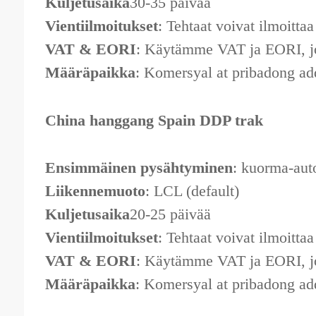
Kuljetusaika
30-35 päivää
Vientiilmoitukset
: Tehtaat voivat ilmoittaa
VAT & EORI
: Käytämme VAT ja EORI, jot
Määräpaikka
: Komersyal at pribadong a
China hanggang Spain DDP trak
Ensimmäinen pysähtyminen
: kuorma-aut
Liikennemuoto
: LCL (default)
Kuljetusaika
20-25 päivää
Vientiilmoitukset
: Tehtaat voivat ilmoittaa
VAT & EORI
: Käytämme VAT ja EORI, jot
Määräpaikka
: Komersyal at pribadong a