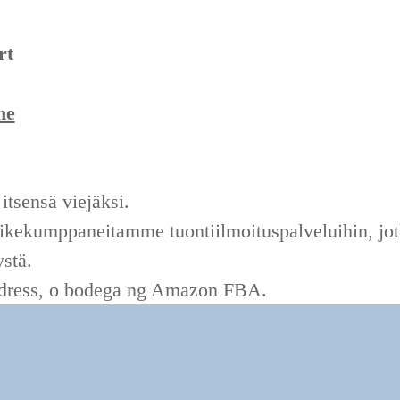
rt
ne
 itsensä viejäksi.
ikekumppaneitamme tuontiilmoituspalveluihin, jot
ystä.
ddress, o bodega ng Amazon FBA.