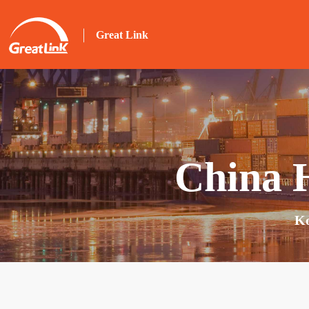
Great Link
China 
Ko