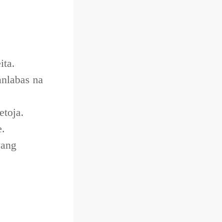
ita.
anlabas na
etoja.
e.
wang