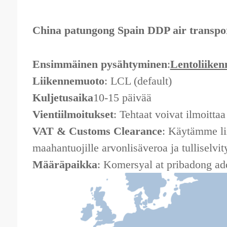
China patungong Spain DDP air transpo
Ensimmäinen pysähtyminen
:
Lentoliiken
Liikennemuoto
: LCL (default)
Kuljetusaika
10-15 päivää
Vientiilmoitukset
: Tehtaat voivat ilmoittaa
VAT & Customs Clearance
: Käytämme li
maahantuojille arvonlisäveroa ja tulliselvit
Määräpaikka
: Komersyal at pribadong a