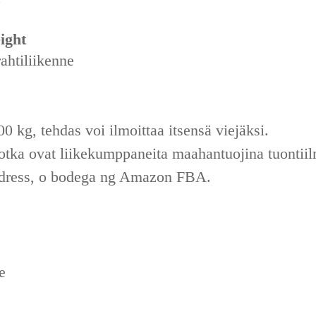
ight
ahtiliikenne
00 kg, tehdas voi ilmoittaa itsensä viejäksi.
ka ovat liikekumppaneita maahantuojina tuontiil
ddress, o bodega ng Amazon FBA.
e