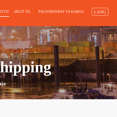
EITIT
HIGIT PA...
PAGSUBAYBAY SA KARGO
LANG
hipping
nja