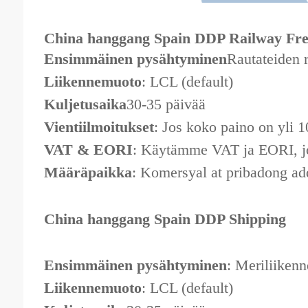
China hanggang Spain DDP Railway Fre
Ensimmäinen pysähtyminen
Rautateiden r
Liikennemuoto
: LCL (default)
Kuljetusaika
30-35 päivää
Vientiilmoitukset
: Jos koko paino on yli 1
VAT & EORI
: Käytämme VAT ja EORI, jot
Määräpaikka
: Komersyal at pribadong a
China hanggang Spain DDP Shipping
Ensimmäinen pysähtyminen
: Meriliikenn
Liikennemuoto
: LCL (default)