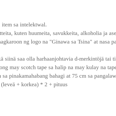
item sa intelektwal.
eita, kuten huumeita, savukkeita, alkoholia ja ase
agkaroon ng logo na "Ginawa sa Tsina" at nasa p
ä siinä saa olla harhaanjohtavia d-merkintöjä tai ti
ong may scotch tape sa halip na may kulay na tap
 sa pinakamahabang bahagi at 75 cm sa pangala
leveä + korkea) * 2 + pituus