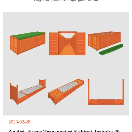
2023-02-28
Analisis Kasus Transportasi Kabinet Terbuka 40