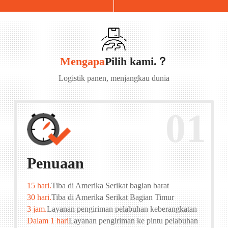
Mengapa
Pilih kami.？
Logistik panen, menjangkau dunia
01
Penuaan
15 hari.
Tiba di Amerika Serikat bagian barat
30 hari.
Tiba di Amerika Serikat Bagian Timur
3 jam.
Layanan pengiriman pelabuhan keberangkatan
Dalam 1 hari
Layanan pengiriman ke pintu pelabuhan