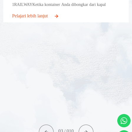
Seluruh proses transportasi kereta api
1RAILWAYKetika kontainer Anda dibongkar dari kapal
terungkap!
Pelajari lebih lanjut
03
/
010