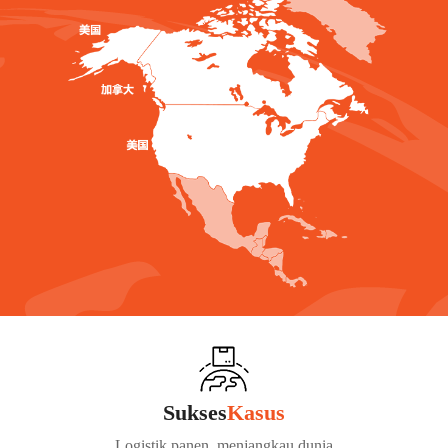
Sukses
Kasus
Logistik panen, menjangkau dunia