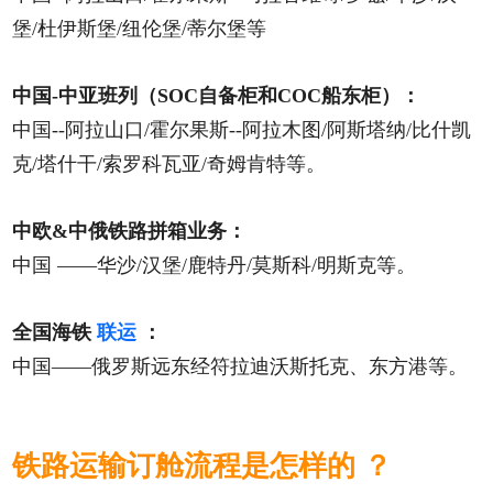
堡/杜伊斯堡/纽伦堡/蒂尔堡等
中国-中亚班列（SOC自备柜和COC船东柜）：
中国--阿拉山口/霍尔果斯--阿拉木图/阿斯塔纳/比什凯
克/塔什干/索罗科瓦亚/奇姆肯特等。
中欧&中俄铁路拼箱业务：
中国
——华沙/汉堡/鹿特丹/莫斯科/明斯克等。
全国海铁
联运
：
中国——俄罗斯远东经符拉迪沃斯托克、东方港等。
铁路运输订舱流程是怎样的 ？