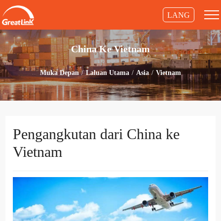
LANG
China Ke Vietnam
Muka Depan
Laluan Utama
Asia
Vietnam
Pengangkutan dari China ke
Vietnam