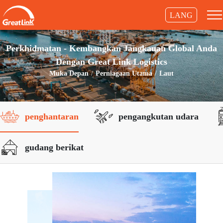
LANG
Perkhidmatan - Kembangkan Jangkauan Global Anda
Dengan Great Link Logistics
Muka Depan
Perniagaan Utama
Laut
penghantaran
pengangkutan udara
gudang berikat