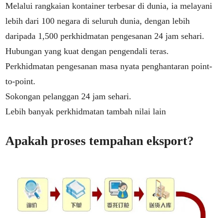
Melalui rangkaian kontainer terbesar di dunia, ia melayani
lebih dari 100 negara di seluruh dunia, dengan lebih
daripada 1,500 perkhidmatan pengesanan 24 jam sehari.
Hubungan yang kuat dengan pengendali teras.
Perkhidmatan pengesanan masa nyata penghantaran point-
to-point.
Sokongan pelanggan 24 jam sehari.
Lebih banyak perkhidmatan tambah nilai lain
Apakah proses tempahan eksport?