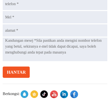
HANTAR
Berkongsi: