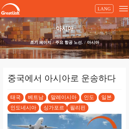
LANG
아시아
초기 페이지
주요 항공 노선.
아시아
중국에서 아시아로 운송하다
태국
베트남
말레이시아
인도
일본
인도네시아
싱가포르
필리핀