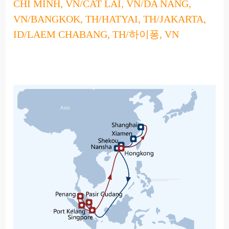
CHI MINH, VN/CAT LAI, VN/DA NANG,
VN/BANGKOK, TH/HATYAI, TH/JAKARTA,
ID/LAEM CHABANG, TH/하이퐁, VN